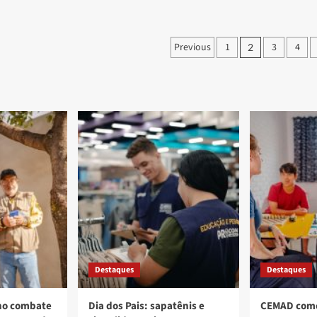
Brasil
Projeto
abre
Palco
mais
Giratório
Paginação
Previous
1
3
4
de
2
apresenta
157
mais
de
mil
uma
posts
empregos
peça
formais
gratuita
em
em
junho
Anápolis
Destaques
Destaques
no combate
Dia dos Pais: sapatênis e
CEMAD come