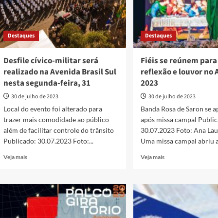
Destaques
Destaques
Desfile cívico-militar será
Fiéis se reúnem para
realizado na Avenida Brasil Sul
reflexão e louvor no 
nesta segunda-feira, 31
2023
30 de julho de 2023
30 de julho de 2023
Local do evento foi alterado para
Banda Rosa de Saron se a
trazer mais comodidade ao público
após missa campal Public
além de facilitar controle do trânsito
30.07.2023 Foto: Ana Lau
Publicado: 30.07.2023 Foto:...
Uma missa campal abriu a.
Read
Read
Veja mais
Veja mais
more
more
about
about
Desfile
Fiéis
cívico-
se
militar
reúnem
será
para