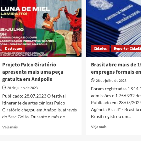
realizado
noite
na
de
Avenida
reflexão
Brasil
e
Sul
louvor
nesta
no
segunda-
Arraiana
feira,
2023
Destaques
Cidades
Reporter Cidad
31
Projeto Palco Giratório
Brasil abre mais de 1
apresenta mais uma peça
empregos formais e
gratuita em Anápolis
28 de julho de 2023
28 de julho de 2023
Foram registradas 1.914.
admissões e 1.756.932 de
Publicado: 28.07.2023 O festival
Publicado em 28/07/2023
itinerante de artes cênicas Palco
Agência Brasil* - Brasília
Giratório chegou em Anápolis, através
Brasil registrou um...
do Sesc Goiás. Durante o mês de...
Read
Read
Veja mais
Veja mais
more
more
about
about