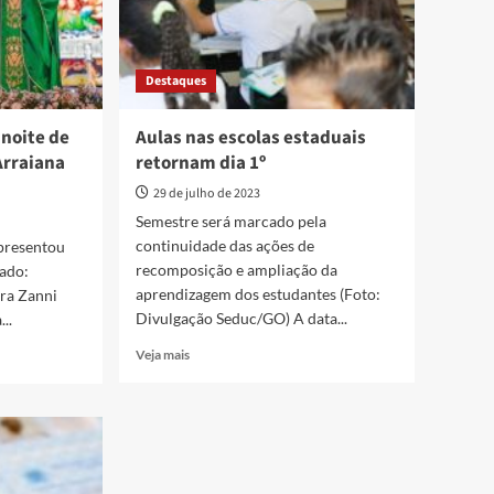
Destaques
 noite de
Aulas nas escolas estaduais
Arraiana
retornam dia 1º
29 de julho de 2023
Semestre será marcado pela
continuidade das ações de
presentou
recomposição e ampliação da
ado:
aprendizagem dos estudantes (Foto:
ra Zanni
Divulgação Seduc/GO) A data...
..
Read
Veja mais
more
about
Aulas
nas
escolas
estaduais