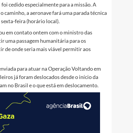
para
 foi cedido especialmente para a missão. A
aumentar
No caminho, a aeronave fará uma parada técnica
ou
exta-feira (horário local).
diminuir
trou em contato ontem com o ministro das
o
ntir uma passagem humanitária para os
volume.
tir de onde seria mais viável permitir aos
) enviada para atuar na Operação Voltando em
ileiros já foram deslocados desde o início da
ram no Brasil e o que está em deslocamento.