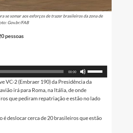
a se somar aos esforços de trazer brasileiros da zona de
Foto: Gov.br/FAB
20 pessoas
Use
00:00
as
ave VC-2 (Embraer 190) da Presidência da
setas
avião irá para Roma, na Itália, de onde
para
eiros que pediram repatriação e estão no lado
cima
ou
 é deslocar cerca de 20 brasileiros que estão
para
baixo