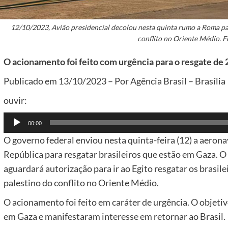
12/10/2023, Avião presidencial decolou nesta quinta rumo a Roma par
conflito no Oriente Médio. 
O acionamento foi feito com urgência para o resgate de 
Publicado em 13/10/2023 – Por Agência Brasil – Brasília
ouvir:
Tocador
00:00
de
O governo federal enviou nesta quinta-feira (12) a aeron
áudio
República para resgatar brasileiros que estão em Gaza. O 
aguardará autorização para ir ao Egito resgatar os brasil
palestino do conflito no Oriente Médio.
O acionamento foi feito em caráter de urgência. O objetivo
em Gaza e manifestaram interesse em retornar ao Brasil.