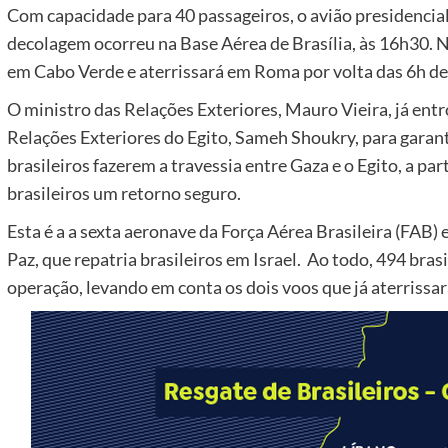
Com capacidade para 40 passageiros, o avião presidencial
decolagem ocorreu na Base Aérea de Brasília, às 16h30. 
em Cabo Verde e aterrissará em Roma por volta das 6h de s
O ministro das Relações Exteriores, Mauro Vieira, já en
Relações Exteriores do Egito, Sameh Shoukry, para gara
brasileiros fazerem a travessia entre Gaza e o Egito, a par
brasileiros um retorno seguro.
Esta é a a sexta aeronave da Força Aérea Brasileira (FAB
Paz, que repatria brasileiros em Israel. Ao todo, 494 bras
operação, levando em conta os dois voos que já aterrissa