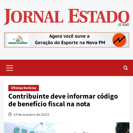
Skip
to
content
Primary
Menu
Últimas Notícias
Contribuinte deve informar código
de benefício fiscal na nota
19 de outubro de 2023