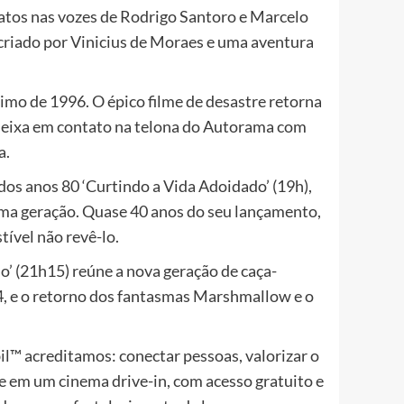
ratos nas vozes de Rodrigo Santoro e Marcelo
 criado por Vinicius de Moraes e uma aventura
nimo de 1996. O épico filme de desastre retorna
 deixa em contato na telona do Autorama com
a.
 dos anos 80 ‘Curtindo a Vida Adoidado’ (19h),
uma geração. Quase 40 anos do seu lançamento,
tível não revê-lo.
’ (21h15) reúne a nova geração de caça-
4, e o retorno dos fantasmas Marshmallow e o
l™ acreditamos: conectar pessoas, valorizar o
te em um cinema drive-in, com acesso gratuito e