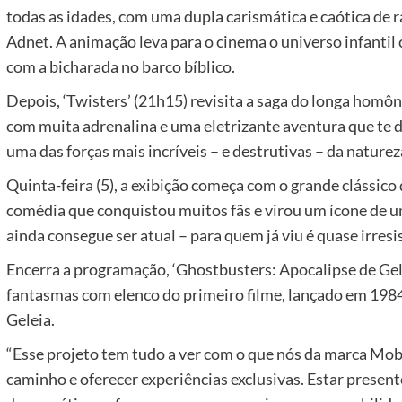
todas as idades, com uma dupla carismática e caótica de 
Adnet. A animação leva para o cinema o universo infantil
com a bicharada no barco bíblico.
Depois, ‘Twisters’ (21h15) revisita a saga do longa homô
com muita adrenalina e uma eletrizante aventura que te
uma das forças mais incríveis – e destrutivas – da naturez
Quinta-feira (5), a exibição começa com o grande clássico
comédia que conquistou muitos fãs e virou um ícone de 
ainda consegue ser atual – para quem já viu é quase irresis
Encerra a programação, ‘Ghostbusters: Apocalipse de Gelo
fantasmas com elenco do primeiro filme, lançado em 198
Geleia.
“Esse projeto tem tudo a ver com o que nós da marca Mobi
caminho e oferecer experiências exclusivas. Estar presen