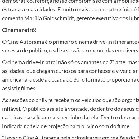
democrático, reforça nosso compromisso com a mobilidad
estradas e nas cidades. É muito mais do que patrocínio, é 
comenta Marília Goldschmidt, gerente executiva dos lubr
Cinema retrô!
O Cine Autorama é o primeiro cinema drive-in itinerante d
sucesso de público, realiza sessões concorridas em diversa
O cinema drive-in atrai não só os amantes da 7ª arte, ma
as idades, que chegam curiosos para conhecer e vivenciar 
americana, desde a década de 30, o formato proporciona 
assistir filmes.
As sessões ao ar livre recebem os veículos que são organiz
inflável. O público assiste à vontade, de dentro dos seus 
cadeiras, para ficar mais pertinho da tela. Dentro dos carr
indicada na tela de projeção para ouvir o som do filme.
“Levar o Cine Autorama pela primeira vez em regiões do 