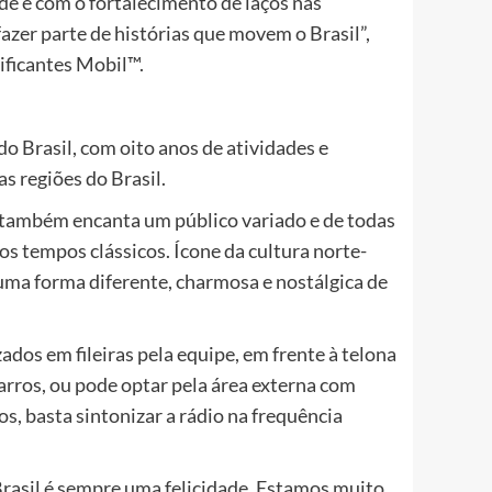
e e com o fortalecimento de laços nas
fazer parte de histórias que movem o Brasil”,
ificantes Mobil™.
o Brasil, com oito anos de atividades e
s regiões do Brasil.
s também encanta um público variado e de todas
os tempos clássicos. Ícone da cultura norte-
uma forma diferente, charmosa e nostálgica de
ados em fileiras pela equipe, em frente à telona
carros, ou pode optar pela área externa com
os, basta sintonizar a rádio na frequência
Brasil é sempre uma felicidade. Estamos muito