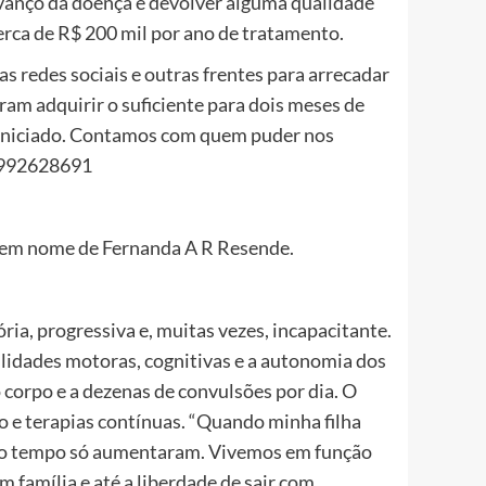
vanço da doença e devolver alguma qualidade
erca de R$ 200 mil por ano de tratamento.
s redes sociais e outras frentes para arrecadar
ram adquirir o suficiente para dois meses de
iniciado. Contamos com quem puder nos
62992628691
 em nome de Fernanda A R Resende.
ia, progressiva e, muitas vezes, incapacitante.
lidades motoras, cognitivas e a autonomia dos
o corpo e a dezenas de convulsões por dia. O
e terapias contínuas. “Quando minha filha
m o tempo só aumentaram. Vivemos em função
m família e até a liberdade de sair com