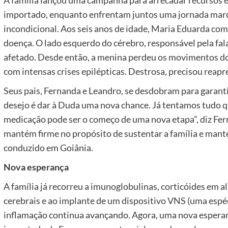
importado, enquanto enfrentam juntos uma jornada marc
incondicional. Aos seis anos de idade, Maria Eduarda co
doença. O lado esquerdo do cérebro, responsável pela fala, 
afetado. Desde então, a menina perdeu os movimentos do 
com intensas crises epilépticas. Destrosa, precisou reap
Seus pais, Fernanda e Leandro, se desdobram para garantir
desejo é dar à Duda uma nova chance. Já tentamos tudo q
medicação pode ser o começo de uma nova etapa”, diz Fern
mantém firme no propósito de sustentar a família e mante
conduzido em Goiânia.
Nova esperança
A família já recorreu a imunoglobulinas, corticóides em al
cerebrais e ao implante de um dispositivo VNS (uma espéc
inflamação continua avançando. Agora, uma nova espera