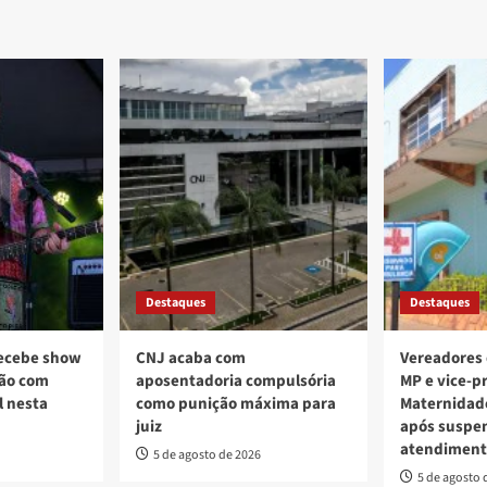
Destaques
Destaques
recebe show
CNJ acaba com
Vereadores
ção com
aposentadoria compulsória
MP e vice-pr
l nesta
como punição máxima para
Maternidade
juiz
após suspe
atendiment
5 de agosto de 2026
5 de agosto 