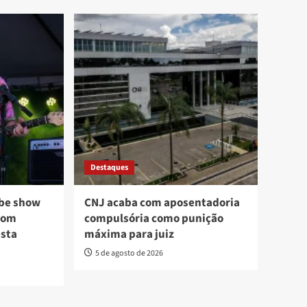
Destaques
ebe show
CNJ acaba com aposentadoria
com
compulsória como punição
esta
máxima para juiz
5 de agosto de 2026