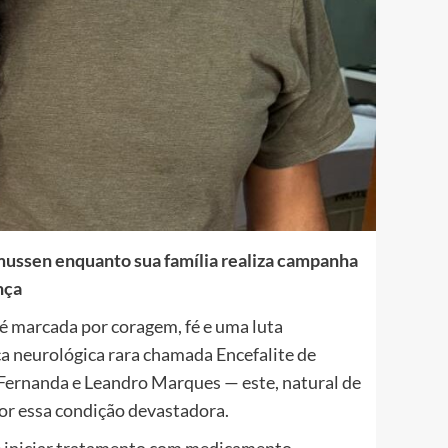
smussen enquanto sua família realiza campanha
nça
é marcada por coragem, fé e uma luta
 neurológica rara chamada Encefalite de
 Fernanda e Leandro Marques — este, natural de
por essa condição devastadora.
e iniciar tratamento com medicamento