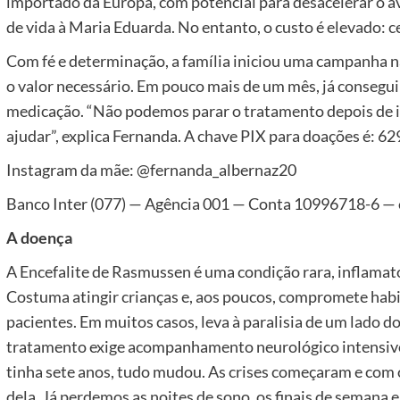
importado da Europa, com potencial para desacelerar o a
de vida à Maria Eduarda. No entanto, o custo é elevado: c
Com fé e determinação, a família iniciou uma campanha na
o valor necessário. Em pouco mais de um mês, já consegui
medicação. “Não podemos parar o tratamento depois de 
ajudar”, explica Fernanda. A chave PIX para doações é: 
Instagram da mãe: @fernanda_albernaz20
Banco Inter (077) — Agência 001 — Conta 10996718-6 —
A doença
A Encefalite de Rasmussen é uma condição rara, inflamatór
Costuma atingir crianças e, aos poucos, compromete habi
pacientes. Em muitos casos, leva à paralisia de um lado d
tratamento exige acompanhamento neurológico intensivo 
tinha sete anos, tudo mudou. As crises começaram e co
dela. Já perdemos as noites de sono, os finais de semana e