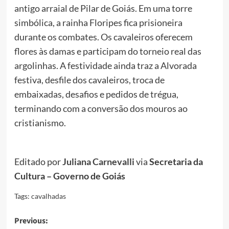
antigo arraial de Pilar de Goiás. Em uma torre
simbólica, a rainha Floripes fica prisioneira
durante os combates. Os cavaleiros oferecem
flores às damas e participam do torneio real das
argolinhas. A festividade ainda traz a Alvorada
festiva, desfile dos cavaleiros, troca de
embaixadas, desafios e pedidos de trégua,
terminando com a conversão dos mouros ao
cristianismo.
Editado por
Juliana Carnevalli
via
Secretaria da
Cultura – Governo de Goiás
Tags:
cavalhadas
Post
Previous: