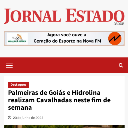
Skip
to
content
Primary
Menu
Destaques
Palmeiras de Goiás e Hidrolina
realizam Cavalhadas neste fim de
semana
20 de junho de 2025