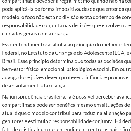
compartilhada deve ser a regra, mesmo quando não há conse
pode aplicá-la de forma impositiva, desde que entenda que
modelo, o foco não está na divisão exata do tempo de con
responsabilidade conjunta nas decisões que envolvem a edu
cuidados gerais com a criança.
Esse entendimento se alinha ao princípio do melhor intere
Federal, no Estatuto da Criança e do Adolescente (ECA) e
Brasil. Esse princípio determina que todas as decisões 
bem-estar físico, emocional, psicológico e social. Em outra
advogados e juízes devem proteger a infância e promover
desenvolvimento da criança.
Na jurisprudência brasileira, já é possível perceber avan
compartilhada pode ser benéfica mesmo em situações de l
atual é que o modelo contribui para reduzir a alienação p
genitores e estimula a responsabilidade conjunta. Há dec
fato de existir algum desentendimento entre os pais não é 