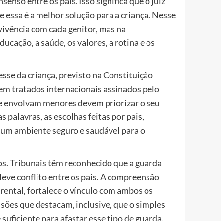
nso entre os pais. Isso significa que o juiz
 essa é a melhor solução para a criança. Nesse
vivência com cada genitor, mas na
cação, a saúde, os valores, a rotina e os
sse da criança, previsto na Constituição
 em tratados internacionais assinados pelo
que envolvam menores devem priorizar o seu
s palavras, as escolhas feitas por pais,
 um ambiente seguro e saudável para o
ços. Tribunais têm reconhecido que a guarda
eve conflito entre os pais. A compreensão
arental, fortalece o vínculo com ambos os
isões que destacam, inclusive, que o simples
suficiente para afastar esse tipo de guarda.