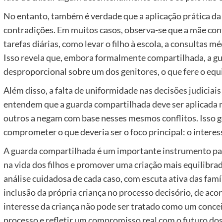
No entanto, também é verdade que a aplicação prática d
contradições. Em muitos casos, observa-se que a mãe con
tarefas diárias, como levar o filho à escola, a consultas m
Isso revela que, embora formalmente compartilhada, a g
desproporcional sobre um dos genitores, o que fere o equi
Além disso, a falta de uniformidade nas decisões judicia
entendem que a guarda compartilhada deve ser aplicada 
outros a negam com base nesses mesmos conflitos. Isso ge
comprometer o que deveria ser o foco principal: o interess
A guarda compartilhada é um importante instrumento par
na vida dos filhos e promover uma criação mais equilibra
análise cuidadosa de cada caso, com escuta ativa das famí
inclusão da própria criança no processo decisório, de ac
interesse da criança não pode ser tratado como um concei
processo e refletir um compromisso real com o futuro dos