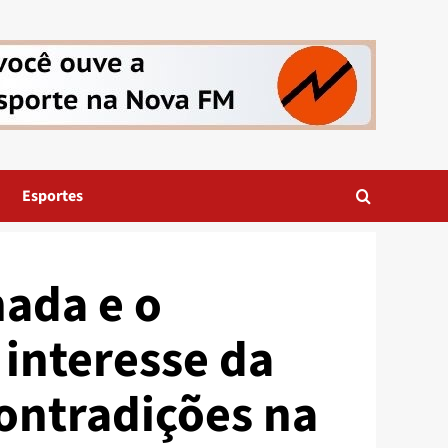
Esportes
ada e o
 interesse da
contradições na