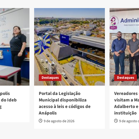
Destaques
Destaques
polis
Portal da Legislação
Vereadores 
 do Ideb
Municipal disponibiliza
visitam a M
g
acesso à leis e códigos de
Adalberto e
Anápolis
instituição
9 de agosto de 2026
9 de agosto 