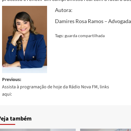
Autora:
Damires Rosa Ramos – Advogada
Tags:
guarda compartilhada
Post
Previous:
Assista à programação de hoje da Rádio Nova FM, links
navigation
aqui:
Veja também