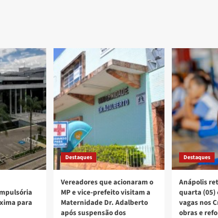
Destaques
Destaques
Vereadores que acionaram o
Anápolis re
mpulsória
MP e vice-prefeito visitam a
quarta (05)
xima para
Maternidade Dr. Adalberto
vagas nos C
após suspensão dos
obras e ref