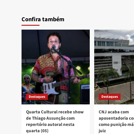
Confira também
Destaques
Destaques
Quarta Cultural recebe show
CNJ acaba com
de Thiago Assunção com
aposentadoria co
repertório autoral nesta
como punição má
quarta (05)
juiz