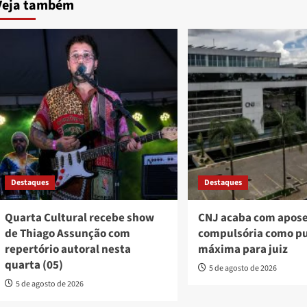
Veja também
Destaques
Destaques
Quarta Cultural recebe show
CNJ acaba com apos
de Thiago Assunção com
compulsória como p
repertório autoral nesta
máxima para juiz
quarta (05)
5 de agosto de 2026
5 de agosto de 2026