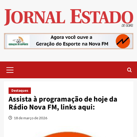
Skip
to
content
Primary
Menu
Destaques
Assista à programação de hoje da
Rádio Nova FM, links aqui:
18 de março de 2026