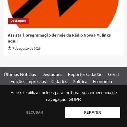
Destaques
Assista à programação de hoje da Rádio Nova FM, links
aqui:
7 de agosto de 2026
Últimas Notícias
Destaques
Reporter Cidadão
Geral
Edições impressas
Cidades
Política
Economia
Esportes
Este site utiliza cookies para melhorar sua experiência de
Comercial
Edições impressas
Expediente
Home
navegação.
GDPR
© 2026 Jornal Estado de Goiás. Todos os direitos reservados.
RECUSAR
PERMITIR
|
covernews
by AF themes.