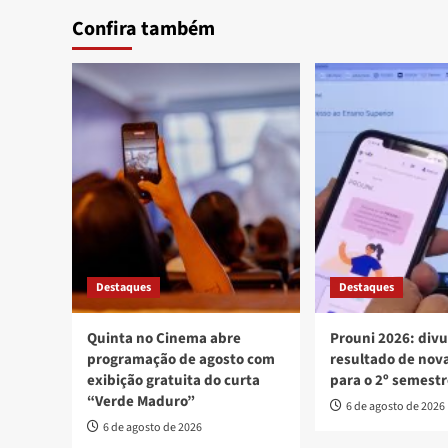
Confira também
Destaques
Destaques
Quinta no Cinema abre
Prouni 2026: div
programação de agosto com
resultado de no
exibição gratuita do curta
para o 2º semest
“Verde Maduro”
6 de agosto de 2026
6 de agosto de 2026