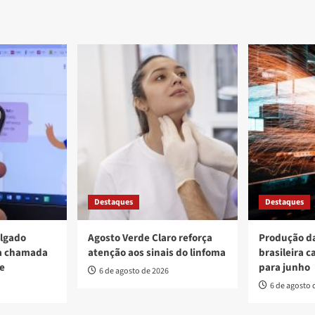
Destaques
Destaques
ulgado
Agosto Verde Claro reforça
Produção da
va chamada
atenção aos sinais do linfoma
brasileira c
re
para junho
6 de agosto de 2026
6 de agosto 