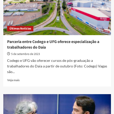
gratuita
da
UFG
em
educação
a
Últimas Notícias
distância
Parceria entre Codego e UFG oferece especialização a
trabalhadores do Daia
5 de setembro de 2023
Codego e UFG vão oferecer cursos de pós-graduação a
trabalhadores do Daia a partir de outubro (Foto: Codego) Vagas
são...
Read
Veja mais
more
about
Parceria
entre
Codego
e
UFG