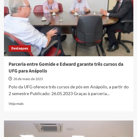
de
pós-
graduação
da
UFG
Destaques
Parceria entre Gomide e Edward garante três cursos da
UFG para Anápolis
26 de maio de 2023
Polo da UFG oferece três cursos de pós em Anápolis, a partir do
2 semestre Publicado: 26.05.2023 Graças à parceria...
Read
Veja mais
more
about
Parceria
entre
Gomide