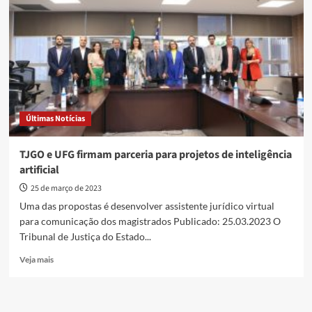
e
Edward
garante
três
cursos
da
UFG
para
Anápolis
Últimas Notícias
TJGO e UFG firmam parceria para projetos de inteligência
artificial
25 de março de 2023
Uma das propostas é desenvolver assistente jurídico virtual
para comunicação dos magistrados Publicado: 25.03.2023 O
Tribunal de Justiça do Estado...
Read
Veja mais
more
about
TJGO
e