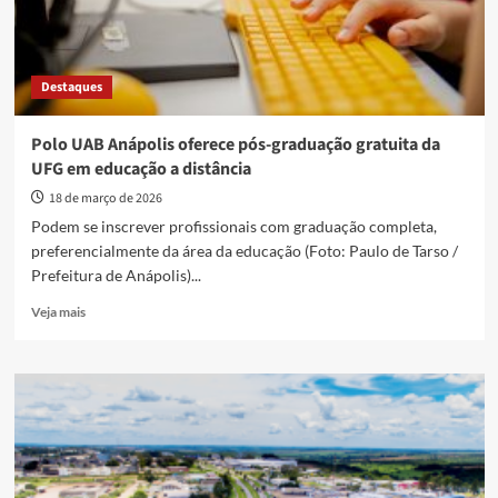
Destaques
Polo UAB Anápolis oferece pós-graduação gratuita da
UFG em educação a distância
18 de março de 2026
Podem se inscrever profissionais com graduação completa,
preferencialmente da área da educação (Foto: Paulo de Tarso /
Prefeitura de Anápolis)...
Read
Veja mais
more
about
Polo
UAB
Anápolis
oferece
pós-
graduação