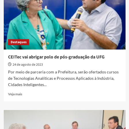
oferece
especialização
a
trabalhadores
do
Daia
Destaques
CEITec vai abrigar polo de pós-graduação da UFG
24 de agosto de 2023
Por meio de parceria com a Prefeitura, serão ofertados cursos
de Tecnologias Analíticas e Processos Aplicados à Indústria,
Cidades Inteligentes...
Read
Veja mais
more
about
CEITec
vai
abrigar
polo