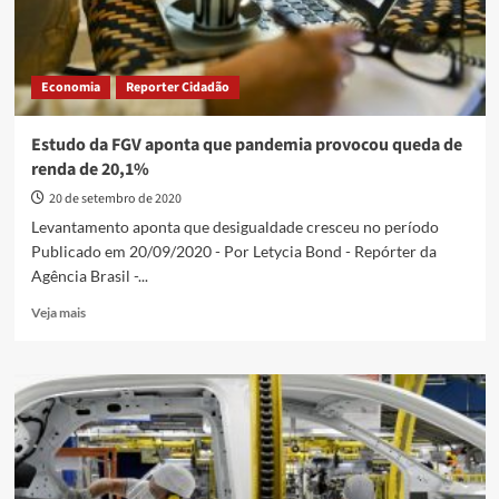
Economia
Reporter Cidadão
Estudo da FGV aponta que pandemia provocou queda de
renda de 20,1%
20 de setembro de 2020
Levantamento aponta que desigualdade cresceu no período
Publicado em 20/09/2020 - Por Letycia Bond - Repórter da
Agência Brasil -...
Read
Veja mais
more
about
Estudo
da
FGV
aponta
que
pandemia