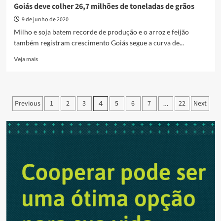
2019
Goiás deve colher 26,7 milhões de toneladas de grãos
9 de junho de 2020
Milho e soja batem recorde de produção e o arroz e feijão
também registram crescimento Goiás segue a curva de...
Read
Veja mais
more
about
Goiás
deve
Paginação
Previous
1
2
3
5
6
7
22
Next
4
…
colher
de
26,7
milhões
posts
de
toneladas
de
grãos