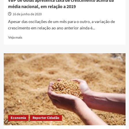
VBP de Goiás apresenta taxa de crescimento acima da
em
média nacional, em relação a 2019
junho
e
16 de junho de 2020
fica
Apesar das oscilações de um mês para o outro, a variação de
em
crescimento em relação ao ano anterior ainda é...
1º
lugar
Read
Veja mais
no
more
País,
about
segundo
VBP
IBGE
de
Goiás
apresenta
taxa
de
crescimento
acima
da
média
nacional,
em
Economia
Reporter Cidadão
relação
a