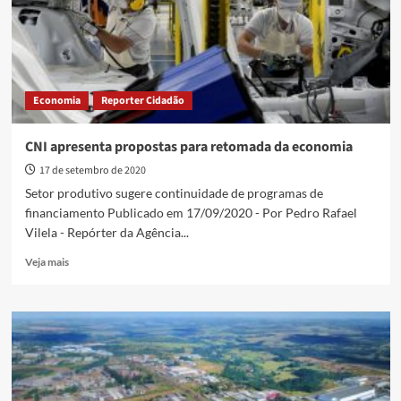
provocou
queda
de
renda
de
20,1%
Economia
Reporter Cidadão
CNI apresenta propostas para retomada da economia
17 de setembro de 2020
Setor produtivo sugere continuidade de programas de
financiamento Publicado em 17/09/2020 - Por Pedro Rafael
Vilela - Repórter da Agência...
Read
Veja mais
more
about
CNI
apresenta
propostas
para
retomada
da