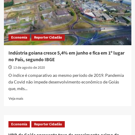
economia
Economia
Reporter Cidadão
Indústria goiana cresce 5,4% em junho e fica em 1º lugar
no País, segundo IBGE
13 de agosto de 2020
O índice é comparativo ao mesmo período de 2019. Pandemia
da Covid não impede desenvolvimento econômico de Goiás
que, mês...
Read
Veja mais
more
about
Indústria
goiana
Economia
Reporter Cidadão
cresce
5,4%