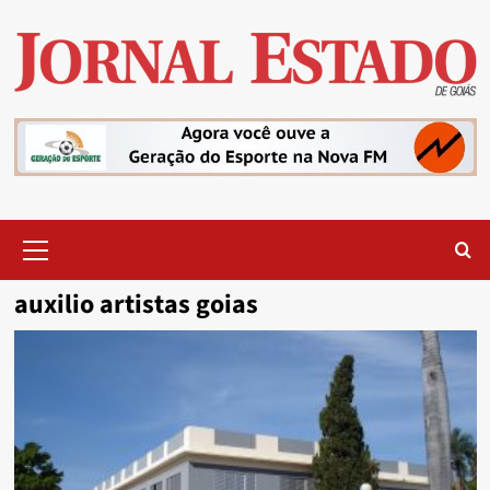
Skip
to
content
Primary
Menu
auxilio artistas goias