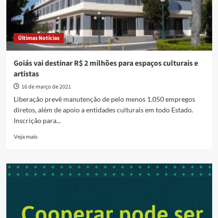
Últimas Notícias
Goiás vai destinar R$ 2 milhões para espaços culturais e
artistas
16 de março de 2021
Liberação prevê manutenção de pelo menos 1.050 empregos
diretos, além de apoio a entidades culturais em todo Estado.
Inscrição para...
Read
Veja mais
more
about
Goiás
vai
destinar
R$
2
milhões