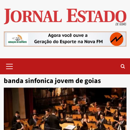
Skip
to
content
Primary
Menu
banda sinfonica jovem de goias