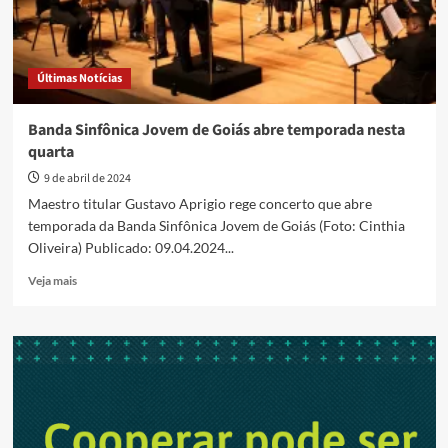
Últimas Notícias
Banda Sinfônica Jovem de Goiás abre temporada nesta
quarta
9 de abril de 2024
Maestro titular Gustavo Aprigio rege concerto que abre
temporada da Banda Sinfônica Jovem de Goiás (Foto: Cinthia
Oliveira) Publicado: 09.04.2024...
Read
Veja mais
more
about
Banda
Sinfônica
Jovem
de
Goiás
abre