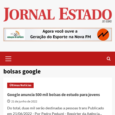
Skip
to
content
Primary
Menu
bolsas google
Últimas Notícias
Google anuncia 500 mil bolsas de estudo para jovens
21 de junho de 2022
Do total, duas mil serão destinadas a pessoas trans Publicado
em 21/06/2022 - Por Pedro Peduzzi - Repórter da Agência...