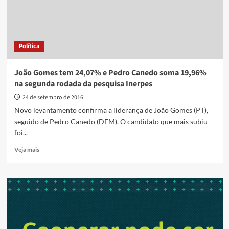
e
que
“tudo
vai
Política
dar
certo”
João Gomes tem 24,07% e Pedro Canedo soma 19,96%
na segunda rodada da pesquisa Inerpes
24 de setembro de 2016
Novo levantamento confirma a liderança de João Gomes (PT),
seguido de Pedro Canedo (DEM). O candidato que mais subiu
foi...
Read
Veja mais
more
about
João
Gomes
tem
24,07%
e
Pedro