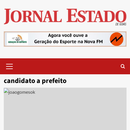
Skip
to
content
Primary
Menu
candidato a prefeito