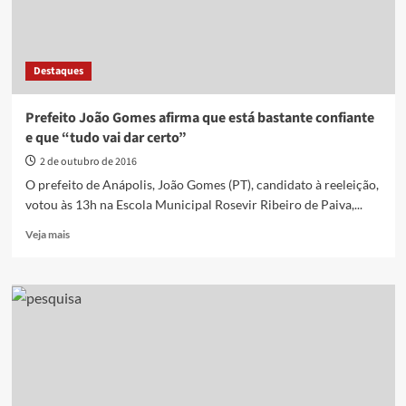
Destaques
Prefeito João Gomes afirma que está bastante confiante
e que “tudo vai dar certo”
2 de outubro de 2016
O prefeito de Anápolis, João Gomes (PT), candidato à reeleição,
votou às 13h na Escola Municipal Rosevir Ribeiro de Paiva,...
Read
Veja mais
more
about
Prefeito
João
Gomes
afirma
que
está
bastante
confiante