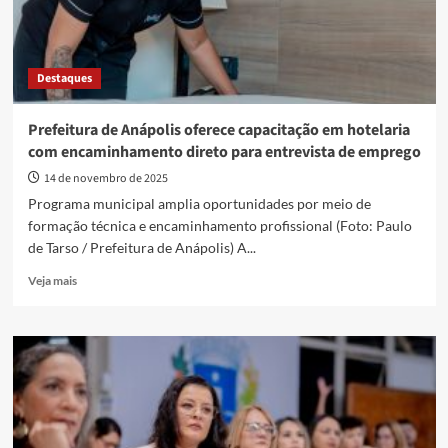
Destaques
Prefeitura de Anápolis oferece capacitação em hotelaria
com encaminhamento direto para entrevista de emprego
14 de novembro de 2025
Programa municipal amplia oportunidades por meio de
formação técnica e encaminhamento profissional (Foto: Paulo
de Tarso / Prefeitura de Anápolis) A...
Read
Veja mais
more
about
Prefeitura
de
Anápolis
oferece
capacitação
em