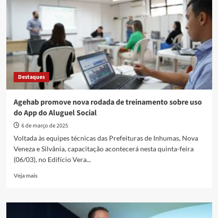
ao
atendimento
de
pessoas
com
deficiência
Destaques
Agehab promove nova rodada de treinamento sobre uso
do App do Aluguel Social
6 de março de 2025
Voltada às equipes técnicas das Prefeituras de Inhumas, Nova
Veneza e Silvânia, capacitação acontecerá nesta quinta-feira
(06/03), no Edifício Vera...
Read
Veja mais
more
about
Agehab
promove