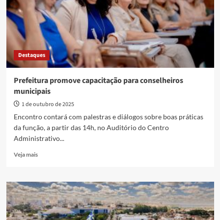
hotelaria
com
encaminhamento
direto
para
entrevista
Destaques
de
emprego
Prefeitura promove capacitação para conselheiros
municipais
1 de outubro de 2025
Encontro contará com palestras e diálogos sobre boas práticas
da função, a partir das 14h, no Auditório do Centro
Administrativo...
Read
Veja mais
more
about
Prefeitura
promove
capacitação
para
conselheiros