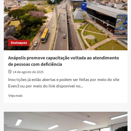
municipais
Destaques
Anápolis promove capacitação voltada ao atendimento
de pessoas com deficiência
14 de agosto de 2025
Inscrições já estão abertas e podem ser feitas por meio do site
Even3 ou por meio do link disponível no...
Read
Veja mais
more
about
Anápolis
promove
capacitação
voltada