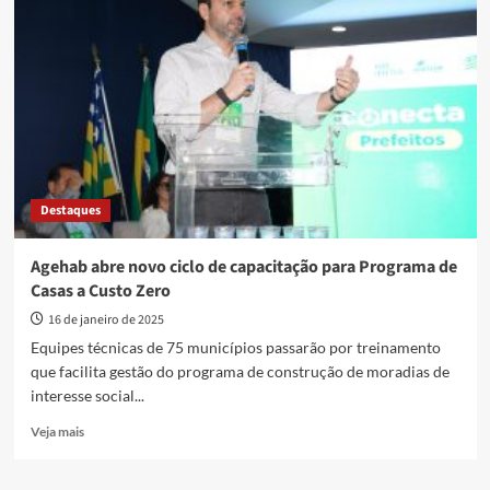
nova
rodada
de
treinamento
sobre
uso
do
App
do
Aluguel
Destaques
Social
Agehab abre novo ciclo de capacitação para Programa de
Casas a Custo Zero
16 de janeiro de 2025
Equipes técnicas de 75 municípios passarão por treinamento
que facilita gestão do programa de construção de moradias de
interesse social...
Read
Veja mais
more
about