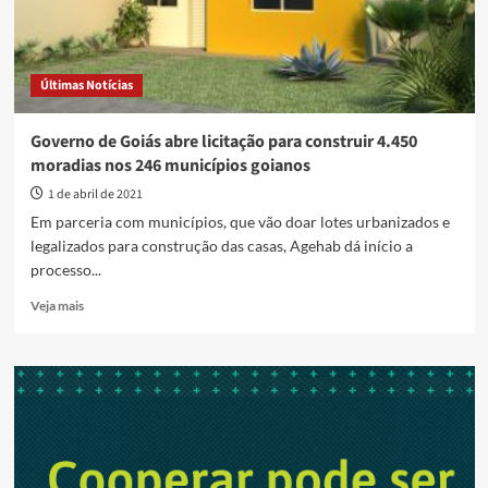
Últimas Notícias
Governo de Goiás abre licitação para construir 4.450
moradias nos 246 municípios goianos
1 de abril de 2021
Em parceria com municípios, que vão doar lotes urbanizados e
legalizados para construção das casas, Agehab dá início a
processo...
Read
Veja mais
more
about
Governo
de
Goiás
abre
licitação
para