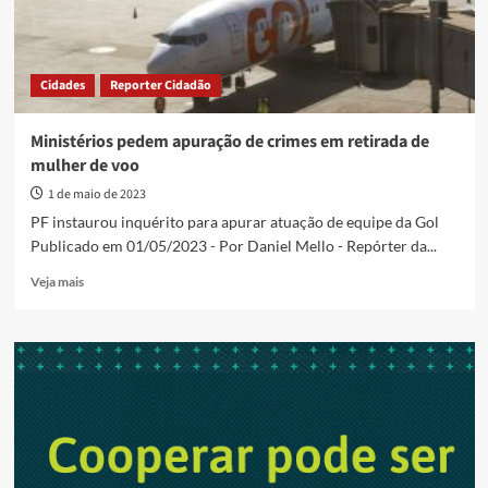
Cidades
Reporter Cidadão
Ministérios pedem apuração de crimes em retirada de
mulher de voo
1 de maio de 2023
PF instaurou inquérito para apurar atuação de equipe da Gol
Publicado em 01/05/2023 - Por Daniel Mello - Repórter da...
Read
Veja mais
more
about
Ministérios
pedem
apuração
de
crimes
em
retirada
de