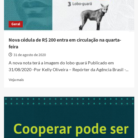
Geral
Nova cédula de R$ 200 entra em circulação na quarta-
feira
31 de agosto de 2020
A nova nota terá a imagem do lobo-guará Publicado em
31/08/2020 -Por Kelly Oliveira – Repórter da Agência Brasil -...
Read
Veja mais
more
about
Nova
cédula
de
R$
200
entra
em
circulação