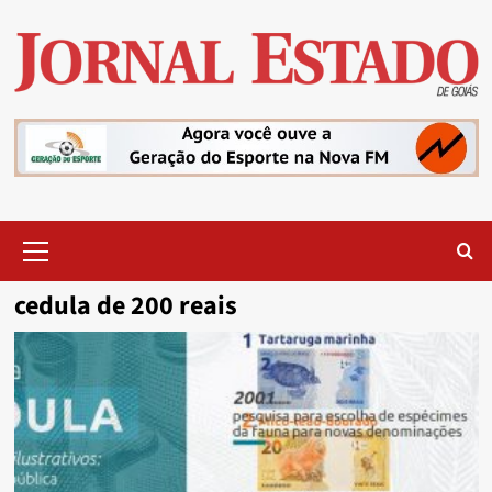
Skip
to
content
Primary
Menu
cedula de 200 reais