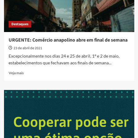
Destaques
URGENTE: Comércio anapolino abre em final de semana
23 de abril de 2021
Excepcionalmente nos dias 24 e 25 de abril, 1º e 2 de maio,
estabelecimentos que fechavam aos finais de semana...
Read
Veja mais
more
about
URGENTE:
Comércio
anapolino
abre
em
final
de
semana