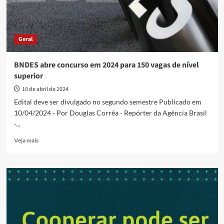
Geral
BNDES abre concurso em 2024 para 150 vagas de nível
superior
10 de abril de 2024
Edital deve ser divulgado no segundo semestre Publicado em
10/04/2024 - Por Douglas Corrêa - Repórter da Agência Brasil
-...
Read
Veja mais
more
about
BNDES
abre
concurso
em
2024
para