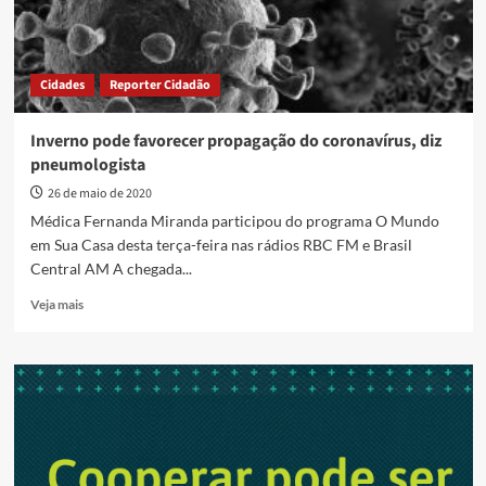
Cidades
Reporter Cidadão
Inverno pode favorecer propagação do coronavírus, diz
pneumologista
26 de maio de 2020
Médica Fernanda Miranda participou do programa O Mundo
em Sua Casa desta terça-feira nas rádios RBC FM e Brasil
Central AM A chegada...
Read
Veja mais
more
about
Inverno
pode
favorecer
propagação
do
coronavírus,