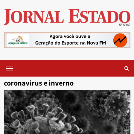
Skip
to
content
Primary
Menu
coronavirus e inverno