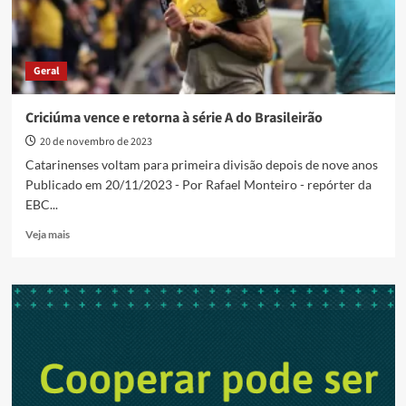
Geral
Criciúma vence e retorna à série A do Brasileirão
20 de novembro de 2023
Catarinenses voltam para primeira divisão depois de nove anos
Publicado em 20/11/2023 - Por Rafael Monteiro - repórter da
EBC...
Read
Veja mais
more
about
Criciúma
vence
e
retorna
à
série
A
do