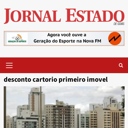
Skip
to
content
Primary
Menu
desconto cartorio primeiro imovel