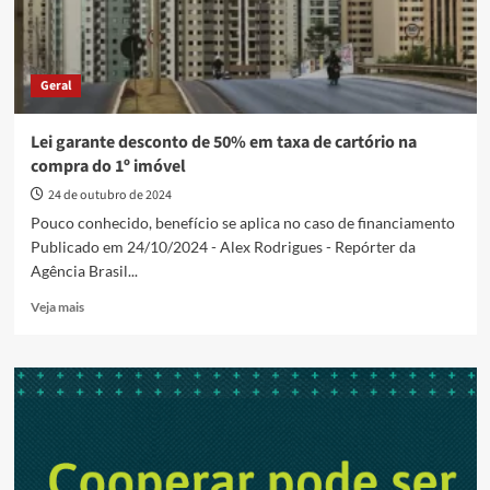
Geral
Lei garante desconto de 50% em taxa de cartório na
compra do 1º imóvel
24 de outubro de 2024
Pouco conhecido, benefício se aplica no caso de financiamento
Publicado em 24/10/2024 - Alex Rodrigues - Repórter da
Agência Brasil...
Read
Veja mais
more
about
Lei
garante
desconto
de
50%
em