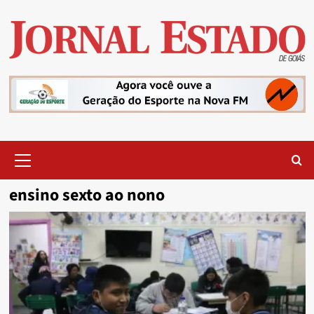
Skip
to
content
Primary
Menu
ensino sexto ao nono