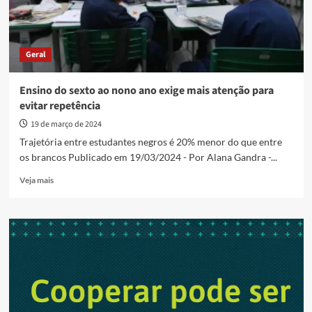
Geral
Ensino do sexto ao nono ano exige mais atenção para
evitar repetência
19 de março de 2024
Trajetória entre estudantes negros é 20% menor do que entre
os brancos Publicado em 19/03/2024 - Por Alana Gandra -...
Read
Veja mais
more
about
Ensino
do
sexto
ao
nono
ano
exige
mais