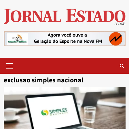
Skip
to
content
Primary
Menu
exclusao simples nacional