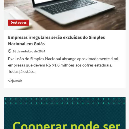
Destaques
Empresas irregulares serão excluídas do Simples
Nacional em Goiás
16 de outubro de 2024
Exclusão do Simples Nacional abrange aproximadamente 4 mil
empresas que devem R$ 91,8 milhões aos cofres estaduais.
Todas já estão...
Read
Veja mais
more
about
Empresas
irregulares
serão
excluídas
do
Simples