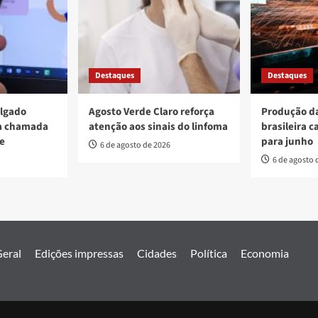
Destaques
Destaques
ulgado
Agosto Verde Claro reforça
Produção da
va chamada
atenção aos sinais do linfoma
brasileira c
re
para junho
6 de agosto de 2026
6 de agosto 
eral
Edições impressas
Cidades
Política
Economia