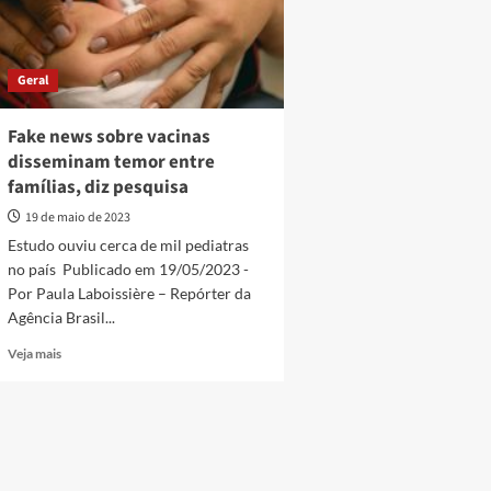
Geral
Fake news sobre vacinas
disseminam temor entre
famílias, diz pesquisa
19 de maio de 2023
Estudo ouviu cerca de mil pediatras
no país Publicado em 19/05/2023 -
Por Paula Laboissière – Repórter da
Agência Brasil...
Read
Veja mais
more
about
Fake
news
sobre
vacinas