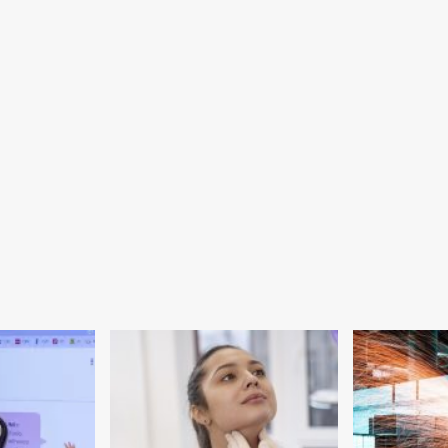
disseminam
temor
entre
famílias,
diz
pesquisa