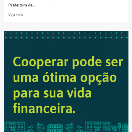
Prefeitura de...
Read
Veja mais
more
about
Inscrições
abertas
para
o
Festival
Paralímpico