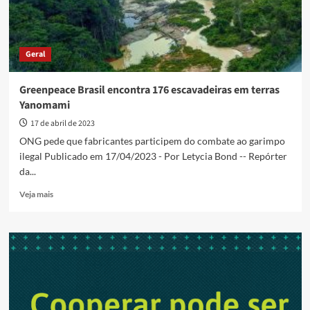
Geral
Greenpeace Brasil encontra 176 escavadeiras em terras
Yanomami
17 de abril de 2023
ONG pede que fabricantes participem do combate ao garimpo
ilegal Publicado em 17/04/2023 - Por Letycia Bond -- Repórter
da...
Read
Veja mais
more
about
Greenpeace
Brasil
encontra
176
escavadeiras
em