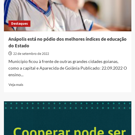
Destaques
Anápolis está no pódio dos melhores índices de educação
do Estado
22 de setembro de 2022
Município ficou à frente de outras grandes cidades goianas,
como a capital e Aparecida de Goiânia Publicado: 22.09.2022 O
ensino...
Read
Veja mais
more
about
Anápolis
está
no
pódio
dos
melhores