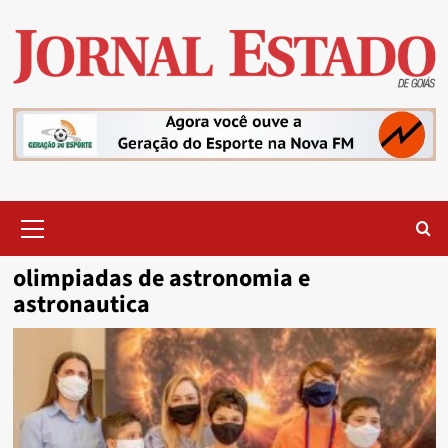
Skip
to
content
Primary
Menu
olimpiadas de astronomia e
astronautica