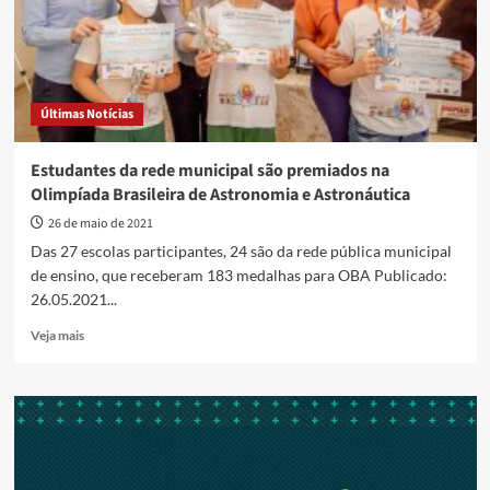
Últimas Notícias
Estudantes da rede municipal são premiados na
Olimpíada Brasileira de Astronomia e Astronáutica
26 de maio de 2021
Das 27 escolas participantes, 24 são da rede pública municipal
de ensino, que receberam 183 medalhas para OBA Publicado:
26.05.2021...
Read
Veja mais
more
about
Estudantes
da
rede
municipal
são