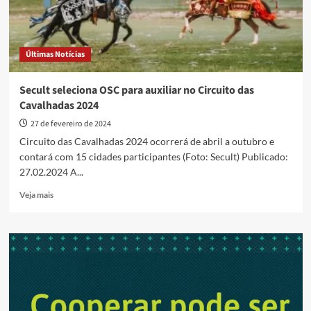
Últimas Notícias
Secult seleciona OSC para auxiliar no Circuito das
Cavalhadas 2024
27 de fevereiro de 2024
Circuito das Cavalhadas 2024 ocorrerá de abril a outubro e
contará com 15 cidades participantes (Foto: Secult) Publicado:
27.02.2024 A...
Read
Veja mais
more
about
Secult
seleciona
OSC
para
auxiliar
no