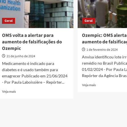
Geral
Geral
OMS volta a alertar para
Ozempic: OMS alerta
aumento de falsificações do
aumento de falsifica
Ozempic
1 de fevereiro de 2024
21 de junho de 2024
Anvisa identificou lote ir
remédio no Brasil Public
Medicamento é indicado para
01/02/2024 - Por Paula L
diabetes e é usado também para
Repórter da Agência Brasil
emagrecer Publicado em 21/06/2024
- Por Paula Laboissière – Repórter...
Read
Veja mais
more
Read
Veja mais
about
more
Ozempic:
about
OMS
OMS
alerta
volta
para
a
aumento
alertar