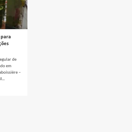
 para
ções
regular de
ado em
aboissière –
...