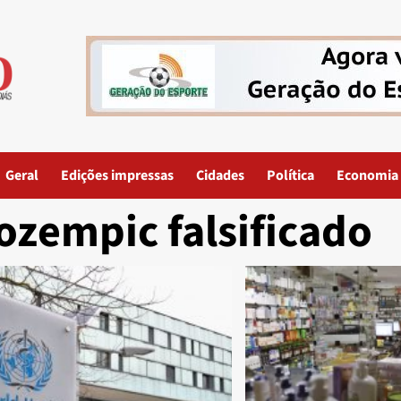
Geral
Edições impressas
Cidades
Política
Economia
ozempic falsificado