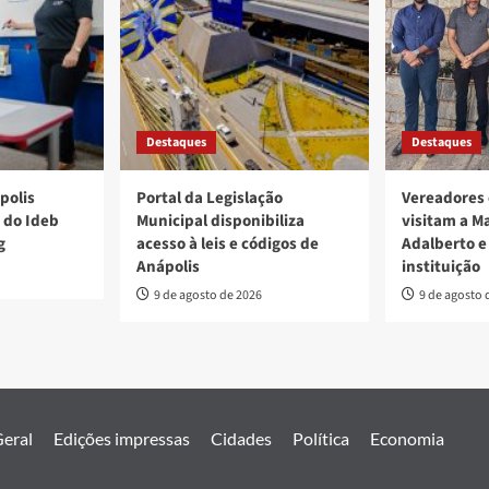
Destaques
Destaques
polis
Portal da Legislação
Vereadores 
 do Ideb
Municipal disponibiliza
visitam a M
g
acesso à leis e códigos de
Adalberto e
Anápolis
instituição
9 de agosto de 2026
9 de agosto 
eral
Edições impressas
Cidades
Política
Economia