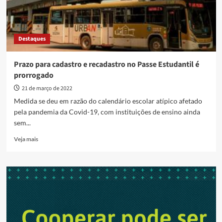
Destaques
Prazo para cadastro e recadastro no Passe Estudantil é
prorrogado
21 de março de 2022
Medida se deu em razão do calendário escolar atípico afetado
pela pandemia da Covid-19, com instituições de ensino ainda
sem...
Read
Veja mais
more
about
Prazo
para
cadastro
e
recadastro
no