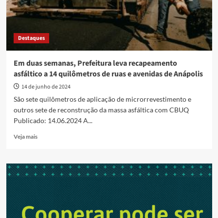
Destaques
Em duas semanas, Prefeitura leva recapeamento
asfáltico a 14 quilômetros de ruas e avenidas de Anápolis
14 de junho de 2024
São sete quilômetros de aplicação de microrrevestimento e
outros sete de reconstrução da massa asfáltica com CBUQ
Publicado: 14.06.2024 A...
Read
Veja mais
more
about
Em
duas
semanas,
Prefeitura
leva
recapeamento