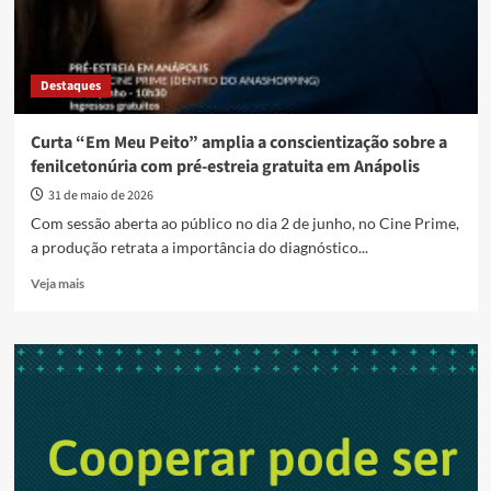
Destaques
Curta “Em Meu Peito” amplia a conscientização sobre a
fenilcetonúria com pré-estreia gratuita em Anápolis
31 de maio de 2026
Com sessão aberta ao público no dia 2 de junho, no Cine Prime,
a produção retrata a importância do diagnóstico...
Read
Veja mais
more
about
Curta
“Em
Meu
Peito”
amplia
a
conscientização
sobre