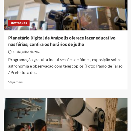
Destaques
Planetário Digital de Anápolis oferece lazer educativo
nas férias; confira os horários de julho
10 de julho de 2026
Programação gratuita inclui sessões de filmes, exposição sobre
astronomia e observação com telescópios (Foto: Paulo de Tarso
/ Prefeitura de...
Read
Veja mais
more
about
Planetário
Digital
de
Anápolis
oferece
lazer