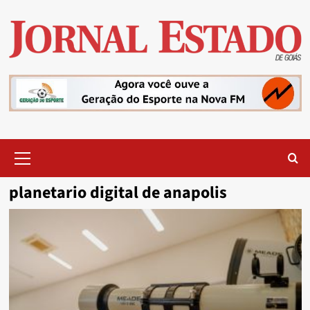
Skip
to
content
Primary
Menu
planetario digital de anapolis