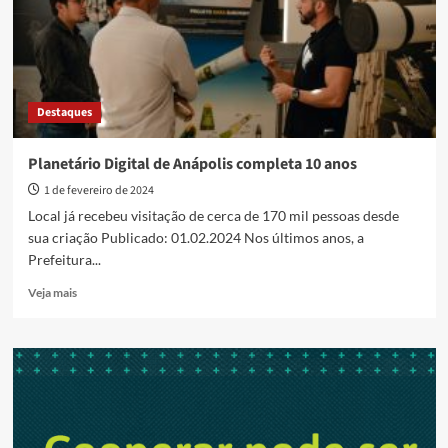
educativo
nas
férias;
confira
os
horários
Destaques
de
julho
Planetário Digital de Anápolis completa 10 anos
1 de fevereiro de 2024
Local já recebeu visitação de cerca de 170 mil pessoas desde
sua criação Publicado: 01.02.2024 Nos últimos anos, a
Prefeitura...
Read
Veja mais
more
about
Planetário
Digital
de
Anápolis
completa
10