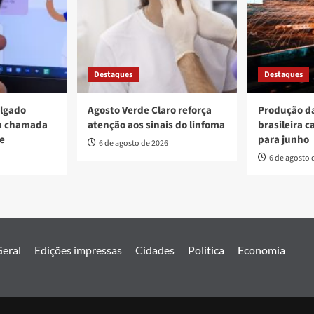
Destaques
Destaques
ulgado
Agosto Verde Claro reforça
Produção da
va chamada
atenção aos sinais do linfoma
brasileira c
re
para junho
6 de agosto de 2026
6 de agosto 
eral
Edições impressas
Cidades
Política
Economia