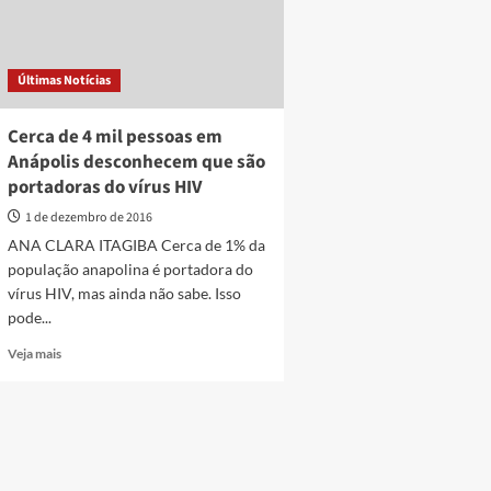
Últimas Notícias
Cerca de 4 mil pessoas em
Anápolis desconhecem que são
portadoras do vírus HIV
1 de dezembro de 2016
ANA CLARA ITAGIBA Cerca de 1% da
população anapolina é portadora do
vírus HIV, mas ainda não sabe. Isso
pode...
Read
Veja mais
more
about
Cerca
de
4
mil