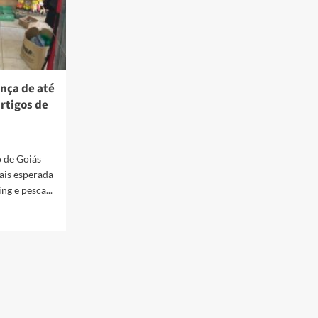
nça de até
rtigos de
 de Goiás
ais esperada
g e pesca...