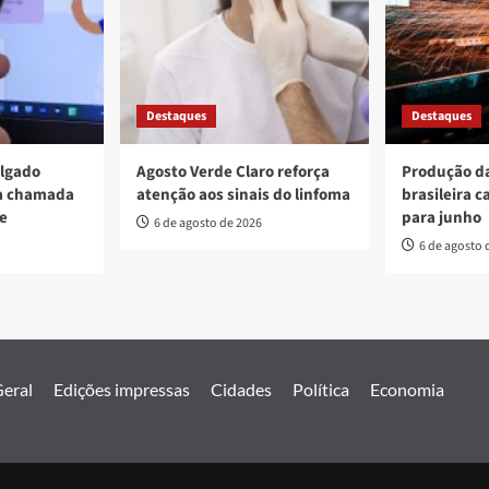
Destaques
Destaques
ulgado
Agosto Verde Claro reforça
Produção da
va chamada
atenção aos sinais do linfoma
brasileira c
re
para junho
6 de agosto de 2026
6 de agosto 
eral
Edições impressas
Cidades
Política
Economia