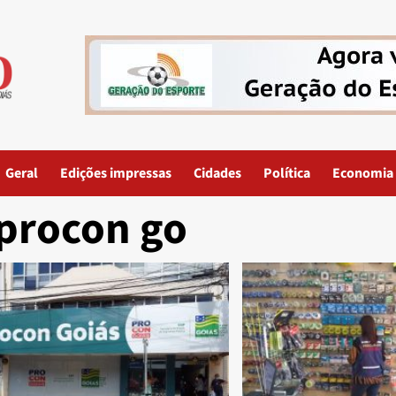
Geral
Edições impressas
Cidades
Política
Economia
procon go