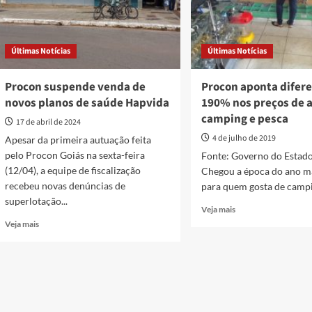
Últimas Notícias
Últimas Notícias
Procon suspende venda de
Procon aponta difere
novos planos de saúde Hapvida
190% nos preços de a
camping e pesca
17 de abril de 2024
4 de julho de 2019
Apesar da primeira autuação feita
pelo Procon Goiás na sexta-feira
Fonte: Governo do Estado
(12/04), a equipe de fiscalização
Chegou a época do ano m
recebeu novas denúncias de
para quem gosta de campin
superlotação...
Read
Veja mais
more
Read
Veja mais
about
more
Procon
about
aponta
Procon
diferença
suspende
de
venda
até
de