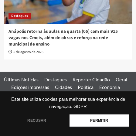
Destaques
Anápolis retorna às aulas na quarta (05) com mais 915
vagas nos Cmeis, além de obras e reforço na rede
municipal de ensino
5 de agosto de 2026
Últimas Notícias
Destaques
Reporter Cidadão
Geral
Edições impressas
Cidades
Política
Economia
Esportes
Este site utiliza cookies para melhorar sua experiência de
Comercial
Edições impressas
Expediente
Home
navegação.
GDPR
© 2026 Jornal Estado de Goiás. Todos os direitos reservados.
RECUSAR
PERMITIR
|
covernews
by AF themes.