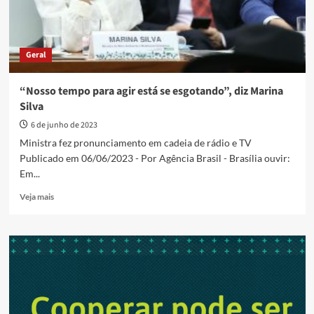
Geral
“Nosso tempo para agir está se esgotando”, diz Marina
Silva
6 de junho de 2023
Ministra fez pronunciamento em cadeia de rádio e TV
Publicado em 06/06/2023 - Por Agência Brasil - Brasília ouvir:
Em...
Read
Veja mais
more
about
“Nosso
tempo
para
agir
está
se