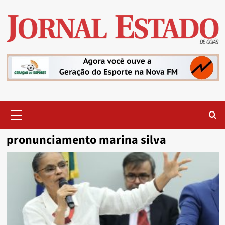
Skip
to
content
Primary
Menu
pronunciamento marina silva