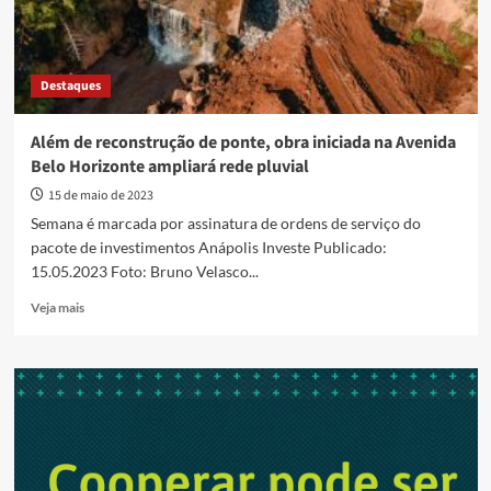
Destaques
Além de reconstrução de ponte, obra iniciada na Avenida
Belo Horizonte ampliará rede pluvial
15 de maio de 2023
Semana é marcada por assinatura de ordens de serviço do
pacote de investimentos Anápolis Investe Publicado:
15.05.2023 Foto: Bruno Velasco...
Read
Veja mais
more
about
Além
de
reconstrução
de
ponte,
obra