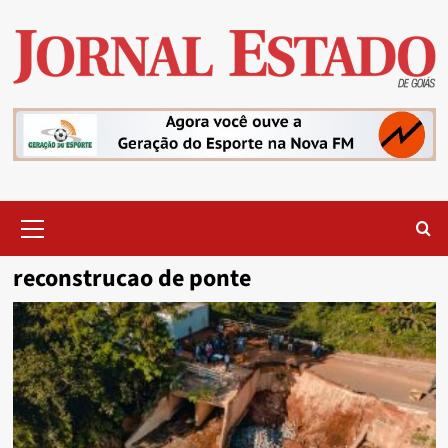
Skip
to
content
Primary
Menu
reconstrucao de ponte