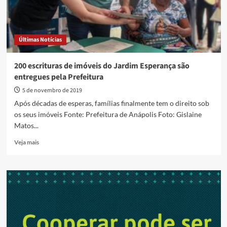
Últimas Notícias
200 escrituras de imóveis do Jardim Esperança são
entregues pela Prefeitura
5 de novembro de 2019
Após décadas de esperas, famílias finalmente tem o direito sob
os seus imóveis Fonte: Prefeitura de Anápolis Foto: Gislaine
Matos...
Read
Veja mais
more
about
200
escrituras
de
imóveis
do
Jardim