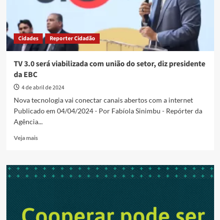
Cidades
Reporter Cidadão
TV 3.0 será viabilizada com união do setor, diz presidente
da EBC
4 de abril de 2024
Nova tecnologia vai conectar canais abertos com a internet
Publicado em 04/04/2024 - Por Fabíola Sinimbu - Repórter da
Agência...
Read
Veja mais
more
about
TV
3.0
será
viabilizada
com
união