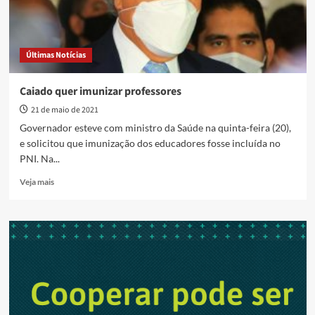
Últimas Notícias
Caiado quer imunizar professores
21 de maio de 2021
Governador esteve com ministro da Saúde na quinta-feira (20),
e solicitou que imunização dos educadores fosse incluída no
PNI. Na...
Read
Veja mais
more
about
Caiado
quer
imunizar
professores