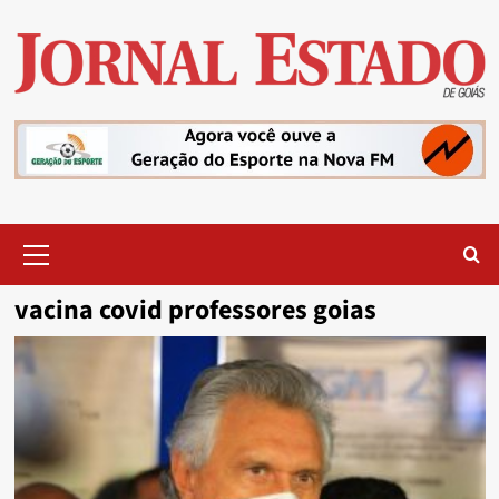
Skip
to
content
Primary
Menu
vacina covid professores goias