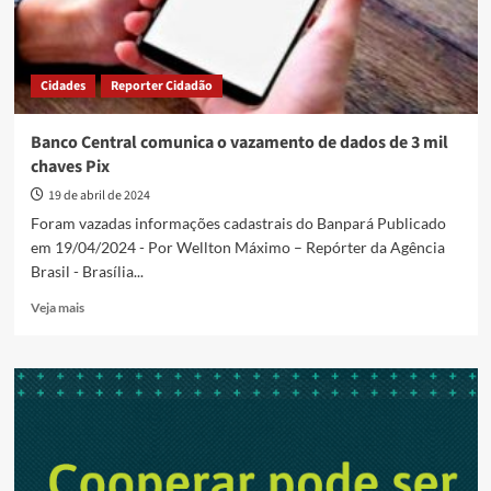
Cidades
Reporter Cidadão
Banco Central comunica o vazamento de dados de 3 mil
chaves Pix
19 de abril de 2024
Foram vazadas informações cadastrais do Banpará Publicado
em 19/04/2024 - Por Wellton Máximo – Repórter da Agência
Brasil - Brasília...
Read
Veja mais
more
about
Banco
Central
comunica
o
vazamento
de