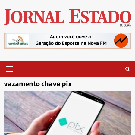
Skip
to
content
Primary
Menu
vazamento chave pix