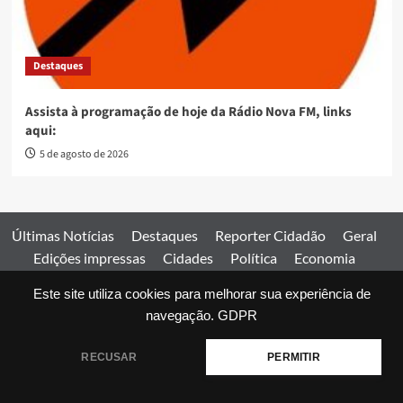
Destaques
Assista à programação de hoje da Rádio Nova FM, links
aqui:
5 de agosto de 2026
Últimas Notícias
Destaques
Reporter Cidadão
Geral
Edições impressas
Cidades
Política
Economia
Esportes
Este site utiliza cookies para melhorar sua experiência de
Comercial
Edições impressas
Expediente
Home
navegação.
GDPR
© 2026 Jornal Estado de Goiás. Todos os direitos reservados.
RECUSAR
PERMITIR
|
covernews
by AF themes.