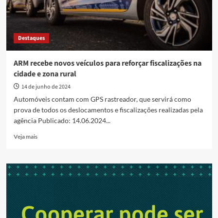
Destaques
ARM recebe novos veículos para reforçar fiscalizações na
cidade e zona rural
14 de junho de 2024
Automóveis contam com GPS rastreador, que servirá como
prova de todos os deslocamentos e fiscalizações realizadas pela
agência Publicado: 14.06.2024...
Read
Veja mais
more
about
ARM
recebe
novos
veículos
para
reforçar