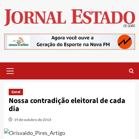
Skip
to
content
Primary
Menu
Geral
Nossa contradição eleitoral de cada
dia
19 de outubro de 2014