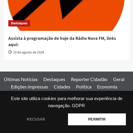
Destaques
Assista à programação de hoje da Rádio Nova FM, links
aqui:
10 de agosto de 2026
Últimas Notícias
Destaques
Reporter Cidadão
Geral
Edições impressas
Cidades
Política
Economia
Esportes
Este site utiliza cookies para melhorar sua experiência de
Comercial
Edições impressas
Expediente
Home
navegação.
GDPR
© 2026 Jornal Estado de Goiás. Todos os direitos reservados.
RECUSAR
PERMITIR
|
covernews
by AF themes.