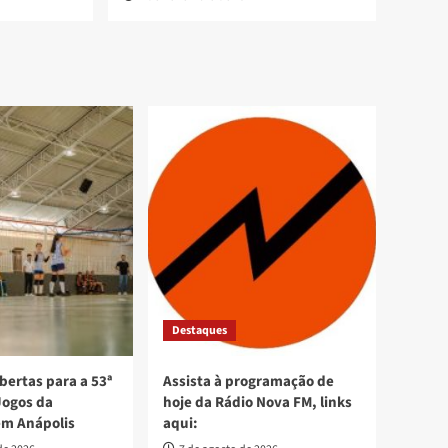
Destaques
bertas para a 53ª
Assista à programação de
Jogos da
hoje da Rádio Nova FM, links
em Anápolis
aqui: