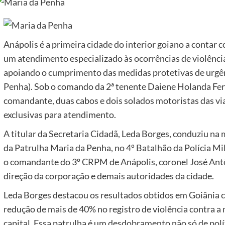
Anápolis é a primeira cidade do interior goiano a contar 
um atendimento especializado às ocorrências de violência
apoiando o cumprimento das medidas protetivas de urgênc
Penha). Sob o comando da 2ª tenente Daiene Holanda Ferr
comandante, duas cabos e dois solados motoristas das vi
exclusivas para atendimento.
A titular da Secretaria Cidadã, Leda Borges, conduziu na 
da Patrulha Maria da Penha, no 4º Batalhão da Polícia Mi
o comandante do 3º CRPM de Anápolis, coronel José Antô
direção da corporação e demais autoridades da cidade.
Leda Borges destacou os resultados obtidos em Goiânia 
redução de mais de 40% no registro de violência contra a
capital. Essa patrulha é um desdobramento não só de polít