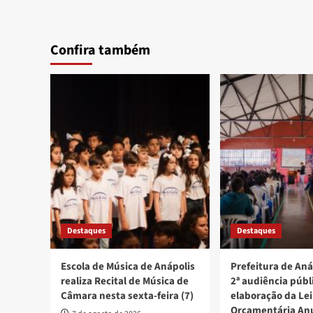
Confira também
Destaques
Destaques
Escola de Música de Anápolis
Prefeitura de Aná
realiza Recital de Música de
2ª audiência públ
Câmara nesta sexta-feira (7)
elaboração da Lei
Orçamentária An