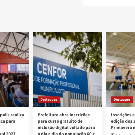
Destaques
Destaques
polis realiza
Prefeitura abre inscrições
Inscrições a
ica para
para curso gratuito de
edição dos 
inclusão digital voltado para
Primavera 
ual 2027
o dia a dia da população 60 +